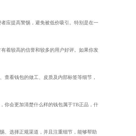
费者应提高警惕，避免被低价吸引。特别是在一
常有着较高的信誉和较多的用户好评。如果你发
摸、查看钱包的做工、皮质及内部标签等细节，
，你会更加清楚什么样的钱包属于TB正品，什
警惕、选择正规渠道，并且注重细节，能够帮助