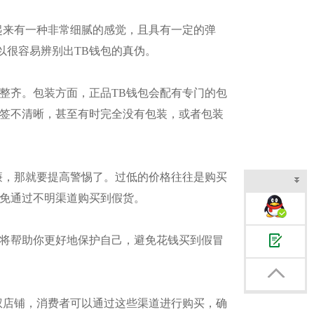
起来有一种非常细腻的感觉，且具有一定的弹
以很容易辨别出TB钱包的真伪。
整齐。包装方面，正品TB钱包会配有专门的包
标签不清晰，甚至有时完全没有包装，或者包装
廉，那就要提高警惕了。过低的价格往往是购买
避免通过不明渠道购买到假货。
QQ咨询
，将帮助你更好地保护自己，避免花钱买到假冒
tp钱包官方下载
入口
返回顶部
权店铺，消费者可以通过这些渠道进行购买，确