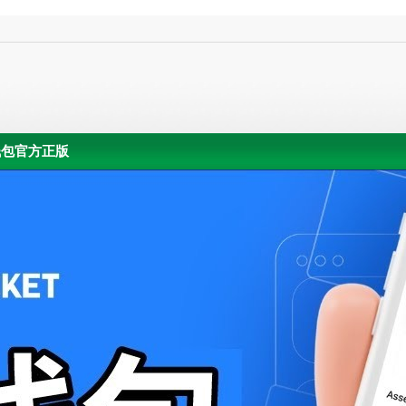
钱包官方正版