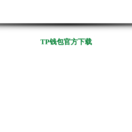
TP钱包官方下载