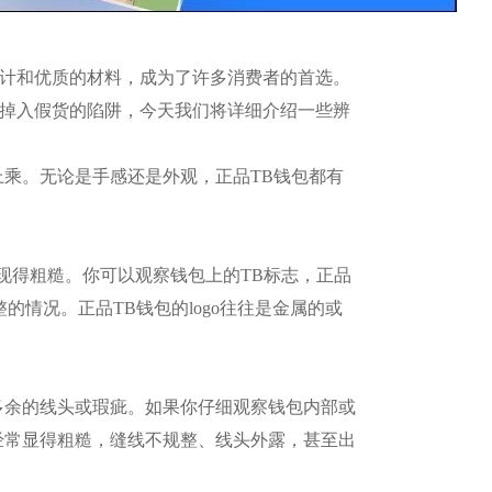
设计和优质的材料，成为了许多消费者的首选。
免掉入假货的陷阱，今天我们将详细介绍一些辨
上乘。无论是手感还是外观，正品TB钱包都有
表现得粗糙。你可以观察钱包上的TB标志，正品
的情况。正品TB钱包的logo往往是金属的或
多余的线头或瑕疵。如果你仔细观察钱包内部或
经常显得粗糙，缝线不规整、线头外露，甚至出