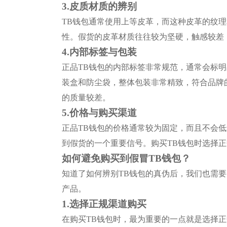
3.皮质材质的辨别
TB钱包通常使用上等皮革，而这种皮革的纹
性。假货的皮革材质往往较为坚硬，触感较差
4.内部标签与包装
正品TB钱包的内部标签非常规范，通常会标
装盒和防尘袋，整体包装非常精致，符合品牌
的质量较差。
5.价格与购买渠道
正品TB钱包的价格通常较为固定，而且不会
到假货的一个重要信号。购买TB钱包时选择
如何避免购买到假冒TB钱包？
知道了如何辨别TB钱包的真伪后，我们也需
产品。
1.选择正规渠道购买
在购买TB钱包时，最为重要的一点就是选择