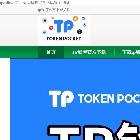
tpwallet官方正版-tp钱包官网下载.安全.快捷
tp钱包官方下载入口
首页
TP钱包官方下载
下载tp